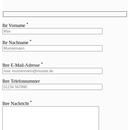
*
Ihr Vorname
*
Ihr Nachname
Bitte
*
lasse
Ihre E-Mail-Adresse
dieses
Feld
leer.
Ihre Telefonnummer
Bitte
*
lasse
Ihre Nachricht
dieses
Feld
leer.