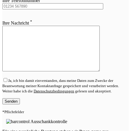
Ihre Telefonnummer
Bitte
*
lasse
Ihre Nachricht
dieses
Feld
leer.
Ja, ich bin damit einverstanden, dass meine Daten zum Zwecke der
Beantwortung meiner Kontaktanfrage gespeichert und verarbeitet werden.
Weiter habe ich die
Datenschutzbedingungen
gelesen und akzeptiert.
*Pflichtfelder