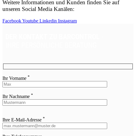
Weitere Informationen und Kunden finden Sie auf
unseren Social Media Kanälen:
Facebook
Youtube
Linkedin
Instagram
DER KONTAKT ZU BARCONTROL
-
IHRE PERSÖNLICHE BERATUNG
*
Ihr Vorname
*
Ihr Nachname
Bitte
*
lasse
Ihre E-Mail-Adresse
dieses
Feld
leer.