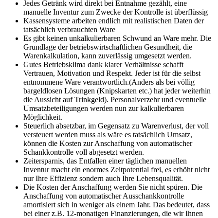
Jedes Getränk wird direkt bei Entnahme gezählt, eine
manuelle Inventur zum Zwecke der Kontrolle ist überflüssig
Kassensysteme arbeiten endlich mit realistischen Daten der
tatsächlich verbrauchten Ware
Es gibt keinen unkalkulierbaren Schwund an Ware mehr. Die
Grundlage der betriebswirtschaftlichen Gesundheit, die
Warenkalkulation, kann zuverlässig umgesetzt werden.
Gutes Betriebsklima dank klarer Verhältnisse schafft
Vertrauen, Motivation und Respekt. Jeder ist für die selbst
entnommene Ware verantwortlich.(Anders als bei völlig
bargeldlosen Lösungen (Knipskarten etc.) hat jeder weiterhin
die Aussicht auf Trinkgeld). Personalverzehr und eventuelle
Umsatzbeteiligungen werden nun zur kalkulierbaren
Möglichkeit.
Steuerlich absetzbar, im Gegensatz zu Warenverlust, der voll
versteuert werden muss als wäre es tatsächlich Umsatz,
können die Kosten zur Anschaffung von automatischer
Schankkontrolle voll abgesetzt werden.
Zeitersparnis, das Entfallen einer täglichen manuellen
Inventur macht ein enormes Zeitpotential frei, es erhöht nicht
nur Ihre Effizienz sondern auch Ihre Lebensqualität.
Die Kosten der Anschaffung werden Sie nicht spüren. Die
Anschaffung von automatischer Ausschankkontrolle
amortisiert sich in weniger als einem Jahr. Das bedeutet, dass
bei einer z.B. 12-monatigen Finanzierungen, die wir Ihnen