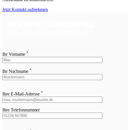
Jetzt Kontakt aufnehmen
DER KONTAKT ZU BARCONTROL
-
IHRE PERSÖNLICHE BERATUNG
*
Ihr Vorname
*
Ihr Nachname
Bitte
*
lasse
Ihre E-Mail-Adresse
dieses
Feld
leer.
Ihre Telefonnummer
Bitte