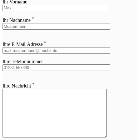
Ihr Vorname
*
Ihr Nachname
Bitte
*
lasse
Ihre E-Mail-Adresse
dieses
Feld
leer.
Ihre Telefonnummer
Bitte
*
lasse
Ihre Nachricht
dieses
Feld
leer.